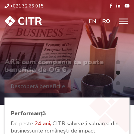
+021 32 66 015
ENGLISH
RO
Află cum compania ta poate
beneficia de OG 6
Descoperă beneficile
Performanță
De peste
24 ani,
CITR salvează valoarea din
businessurile românești de impact