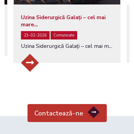
Uzina Siderurgică Galați – cel mai
mare...
23-02-2026
Comunicate
Uzina Siderurgică Galați – cel mai mare producător integrat de oțel din România – a fost pusă la vânzare prin licitație...
Contactează-ne