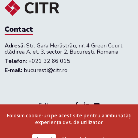
Contact
Adresă:
Str. Gara Herăstrău, nr. 4 Green Court
clădirea A, et. 3, sector 2, București, Romania
Telefon:
+021 32 66 015
E-mail:
bucuresti@citr.ro
Follow us on:
Politica de confidenţialitate
Folosim cookie-uri pe acest site pentru a îmbunătăți
experiența dvs. de utilizator
Termeni și condiții
© 2026 CITR Romania. All rights reserved