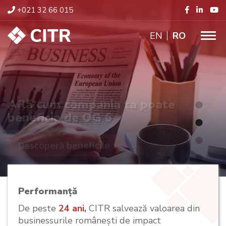
+021 32 66 015
ENGLISH
RO
Află cum compania ta poate
beneficia de OG 6
Descoperă beneficile
Performanță
De peste
24 ani,
CITR salvează valoarea din
businessurile românești de impact