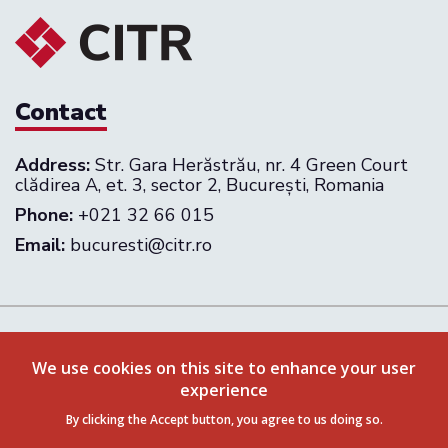
Contact
Address:
Str. Gara Herăstrău, nr. 4 Green Court
clădirea A, et. 3, sector 2, București, Romania
Phone:
+021 32 66 015
Email:
bucuresti@citr.ro
Follow us on:
We use cookies on this site to enhance your user
experience
Privacy Policy
Terms & Conditions
By clicking the Accept button, you agree to us doing so.