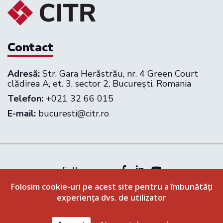
Contact
Adresă:
Str. Gara Herăstrău, nr. 4 Green Court
clădirea A, et. 3, sector 2, București, Romania
Telefon:
+021 32 66 015
E-mail:
bucuresti@citr.ro
Follow us on:
Politica de confidenţialitate
Folosim cookie-uri pe acest site pentru a îmbunătăți
experiența dvs. de utilizator
Termeni și condiții
© 2026 CITR Romania. All rights reserved