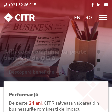
+021 32 66 015
ENGLISH
RO
Află cum compania ta poate
beneficia de OG 6
Descoperă beneficile
Performanță
De peste
24 ani,
CITR salvează valoarea din
businessurile românești de impact