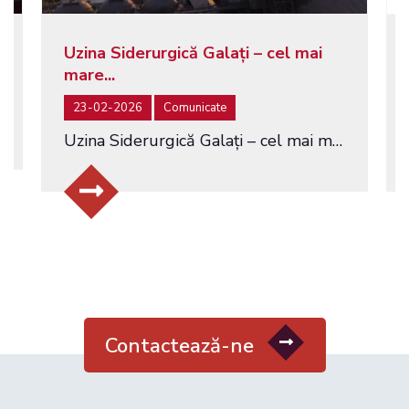
Uzina Siderurgică Galați – cel mai
mare...
23-02-2026
Comunicate
Uzina Siderurgică Galați – cel mai mare producător integrat de oțel din România – a fost pusă la vânzare prin licitație...
Contactează-ne