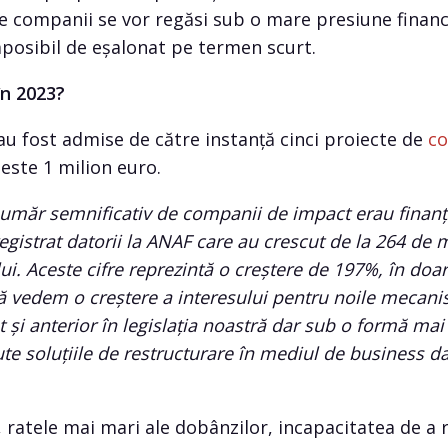
e companii se vor regăsi sub o mare presiune financ
imposibil de eșalonat pe termen scurt.
n 2023?
au fost admise de către instanță cinci proiecte de
co
este 1 milion euro.
umăr semnificativ de companii de impact erau finanța
egistrat datorii la ANAF care au crescut de la 264 de m
lui. Aceste cifre reprezintă o creștere de 197%, în doa
ă vedem o creștere a interesului pentru noile mecani
t și anterior în legislația noastră dar sub o formă ma
ute soluțiile de restructurare în mediul de business d
, ratele mai mari ale dobânzilor, incapacitatea de a r