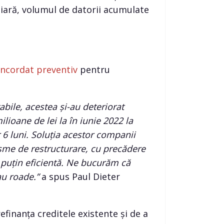
iară, volumul de datorii acumulate
ncordat preventiv
pentru
bile, acestea și-au deteriorat
ilioane de lei la în iunie 2022 la
r 6 luni. Soluția acestor companii
sme de restructurare, cu precădere
i puțin eficientă. Ne bucurăm că
au roade.”
a spus Paul Dieter
efinanța creditele existente și de a