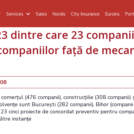
Services
Sales
Nordis
City Insurance
Euroins
Port
mpanii au intrat în insolv
23 dintre care 23 companii
 companiilor față de meca
-08
 comerțul (476 companii), construcțiile (308 companii) ș
olvențe sunt București (282 companii), Bihor (companii
023 cinci proiecte de concordat preventiv pentru compa
ătre instanțe