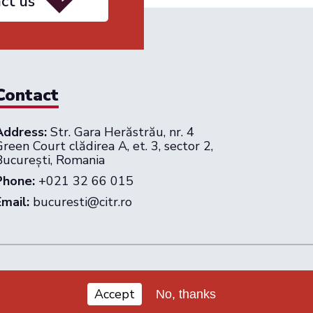
ct us
Contact
Address:
Str. Gara Herăstrău, nr. 4
reen Court clădirea A, et. 3, sector 2,
București, Romania
Phone:
+021 32 66 015
Email:
bucuresti@citr.ro
026 CITR Romania. All rights reserved
Accept
No, thanks