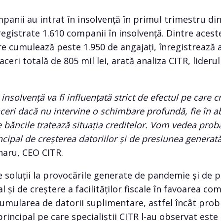
panii au intrat în insolvență în primul trimestru di
egistrate 1.610 companii în insolvență. Dintre acestea
re cumulează peste 1.950 de angajați, înregistrează a
aceri totală de 805 mil lei, arată analiza CITR, lideru
nsolvență va fi influențată strict de efectul pe care cr
eri dacă nu intervine o schimbare profundă, fie în ab
are băncile tratează situația creditelor. Vom vedea pro
ncipal de creșterea datoriilor și de presiunea generat
naru, CEO CITR.
le soluții la provocările generate de pandemie și de 
l și de creștere a facilităților fiscale în favoarea com
cumularea de datorii suplimentare, astfel încât pro
rincipal pe care specialiștii CITR l-au observat este c