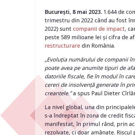
București, 8 mai 2023.
1.644 de com
trimestru din 2022 când au fost înr
2022) sunt
companii de impact
, ca
peste 589 milioane lei și cifra de af
restructurare
din România.
„Evoluția numărului de companii în i
poate avea pe anumite tipuri de afac
datoriile fiscale, fie în modul în c
cereri de insolvență generate în pri
creanțele.”
a spus Paul Dieter Cîrlă
La nivel global, una din principale
s-a îndreptat în zona de credit fisca
manifestat, în primul rând, prin a
rezolvate, ci doar amânate. Riscul p