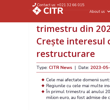
Contact us:
+021 32 66 015
About us
CITR: 1.644 de co
trimestru din 20
Crește interesul
restructurare
Type:
CITR News
|
Date:
2023-05
Cele mai afectate domenii sunt:
Regiunile cu cele mai multe ins
În primul trimestru al anului 2
milion euro, au fost admise de c