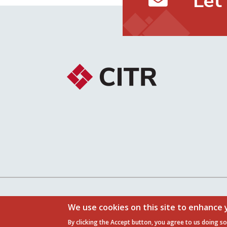
Let
Follow us on:
We use cookies on this site to enhance
By clicking the Accept button, you agree to us doing so