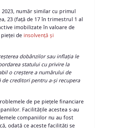
n 2023, număr similar cu primul
, 23 (față de 17 în trimestrul 1 al
ctive imobilizate în valoare de
l pieței de
insolvență și
eșterea dobânzilor sau inflația le
ordarea statului cu privire la
babil o creștere a numărului de
ă de creditori pentru a-și recupera
problemele de pe piețele financiare
paniilor. Facilitățile acestea s-au
blemele companiilor nu au fost
ă, odată ce aceste facilități se