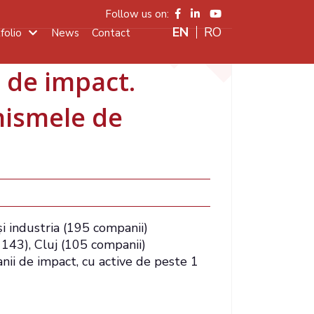
Follow us on:
ENGLISH
RO
folio
News
Contact
ență în primul
Main
 de impact.
navigation
nismele de
i industria (195 companii)
 143), Cluj (105 companii)
nii de impact, cu active de peste 1