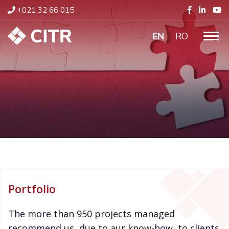
+021 32 66 015
ENGLISH
RO
Portfolio
The more than 950 projects managed
recommend us, due to aur know-how, to clients