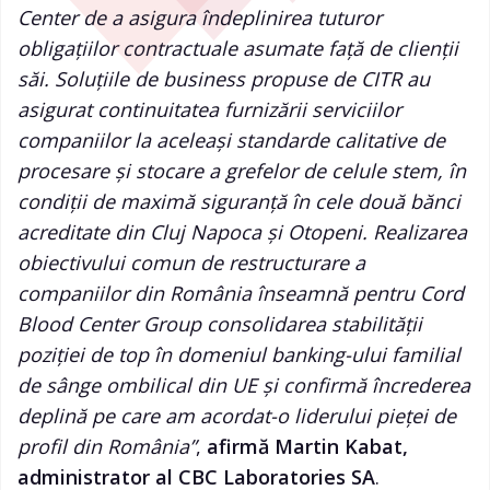
Center de a asigura îndeplinirea tuturor
obligațiilor contractuale asumate față de clienții
săi. Soluțiile de business propuse de CITR au
asigurat continuitatea furnizării serviciilor
companiilor la aceleași standarde calitative de
procesare și stocare a grefelor de celule stem, în
condiții de maximă siguranță în cele două bănci
acreditate din Cluj Napoca și Otopeni. Realizarea
obiectivului comun de restructurare a
companiilor din România înseamnă pentru Cord
Blood Center Group consolidarea stabilității
poziției de top în domeniul banking-ului familial
de sânge ombilical din UE și confirmă încrederea
deplină pe care am acordat-o liderului pieței de
profil din România”
,
afirmă Martin Kabat,
administrator al CBC Laboratories SA
.