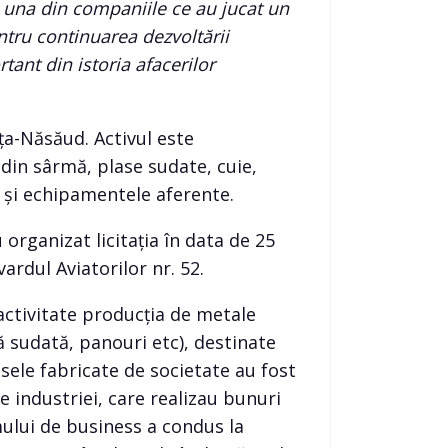
u una din companiile ce au jucat un
ntru continuarea dezvoltării
ant din istoria afacerilor
ița-Năsăud. Activul este
din sârmă, plase sudate, cuie,
 și echipamentele aferente.
u organizat licitația în data de 25
ardul Aviatorilor nr. 52.
 activitate producția de metale
ă sudată, panouri etc), destinate
dusele fabricate de societate au fost
le industriei, care realizau bunuri
mului de business a condus la