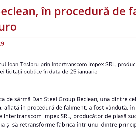
Beclean, în procedură de f
euro
29
ul Ioan Teslaru prin Intertranscom Impex SRL, produc
i licitații publice în data de 25 ianuarie
ca de sârmă Dan Steel Group Beclean,
una dintre ce
a
, aflată în procedură de faliment, a fost vândută, în 
re Intertranscom Impex SRL, producător de plasă su
 și să retransforme fabrica într-unul dintre principa