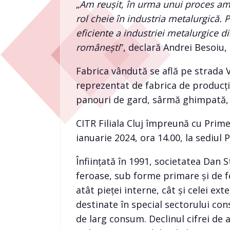
„
Am reușit, în urma unui proces ampl
rol cheie în industria metalurgică.
eficiente a industriei metalurgice d
românești
”, declară Andrei Besoiu,
Fabrica vândută se află pe strada Va
reprezentat de fabrica de producți
panouri de gard, sârmă ghimpată, 
CITR Filiala Cluj împreună cu Prime I
ianuarie 2024, ora 14.00, la sediul 
Înființată în 1991, societatea Dan 
feroase, sub forme primare și de fe
atât pieței interne, cât și celei ex
destinate în special sectorului cons
de larg consum. Declinul cifrei de