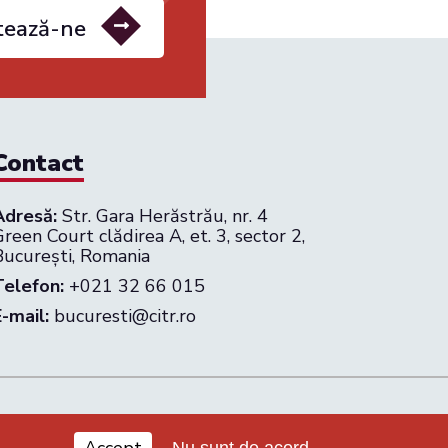
tează-ne
Contact
Adresă:
Str. Gara Herăstrău, nr. 4
reen Court clădirea A, et. 3, sector 2,
București, Romania
Telefon:
+021 32 66 015
E-mail:
bucuresti@citr.ro
026 CITR Romania. All rights reserved
Nu sunt de acord