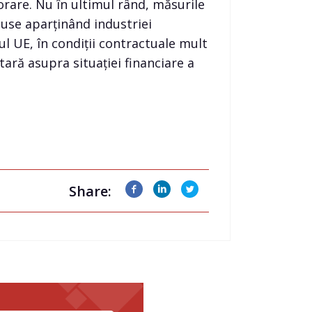
orare. Nu în ultimul rând, măsurile
use aparținând industriei
l UE, în condiții contractuale mult
ară asupra situației financiare a
Share: