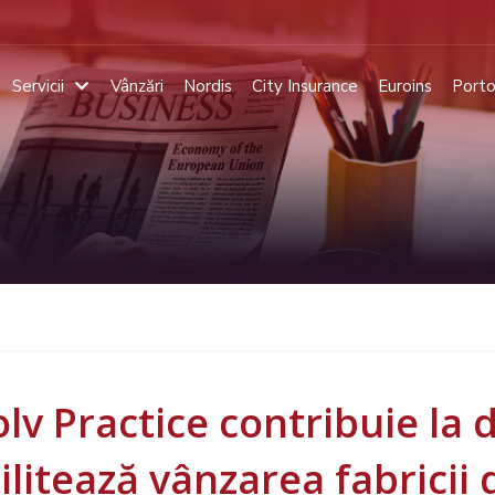
Servicii
Vânzări
Nordis
City Insurance
Euroins
Porto
olv Practice contribuie la 
cilitează vânzarea fabrici