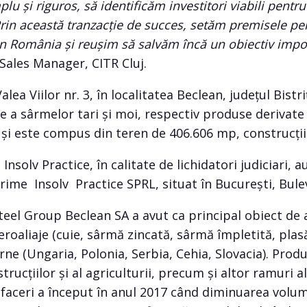
u și riguros, să identificăm investitori viabili pentr
 Prin această tranzacție de succes, setăm premisele pe
in România și reușim să salvăm încă un obiectiv import
 Sales Manager, CITR Cluj.
lea Viilor nr. 3, în localitatea Beclean, județul Bistr
e a sârmelor tari și moi, respectiv produse derivate 
și este compus din teren de 406.606 mp, construcții
nsolv Practice, în calitate de lichidatori judiciari, a
Prime Insolv Practice SPRL, situat în Bucureşti, Bulev
Steel Group Beclean SA a avut ca principal obiect de
roaliaje (cuie, sârmă zincată, sârmă împletită, plas
terne (Ungaria, Polonia, Serbia, Cehia, Slovacia). Pro
trucțiilor și al agriculturii, precum și altor ramuri a
 afaceri a început în anul 2017 când diminuarea volu