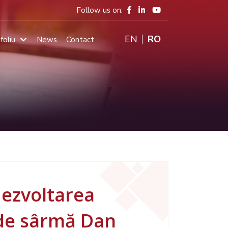
Follow us on:
ENGLISH
RO
foliu
News
Contact
Main
navigation
dezvoltarea
i de sârmă Dan