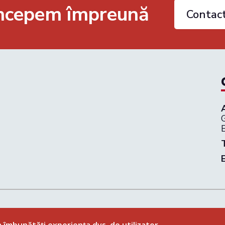
începem împreună
Contac
G
ca de confidenţialitate
|
Termeni și condiții
© 2