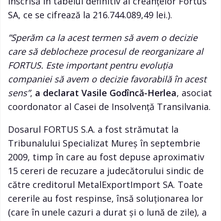
înscrisă în tabelul definitiv al creanţelor Fortus
SA, ce se cifrează la 216.744.089,49 lei.).
”Sperăm ca la acest termen să avem o decizie
care să deblocheze procesul de reorganizare al
FORTUS. Este important pentru evoluția
companiei să avem o decizie favorabilă în acest
sens”
,
a declarat Vasile Godîncă-Herlea
, asociat
coordonator al Casei de Insolvență Transilvania.
Dosarul FORTUS S.A. a fost strămutat la
Tribunalului Specializat Mureș în septembrie
2009, timp în care au fost depuse aproximativ
15 cereri de recuzare a judecătorului sindic de
către creditorul MetalExportImport SA. Toate
cererile au fost respinse, însă soluționarea lor
(care în unele cazuri a durat și o lună de zile), a