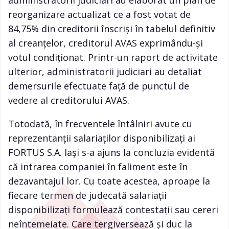
administratorii judiciari au elaborat un plan de
reorganizare actualizat ce a fost votat de
84,75% din creditorii înscrişi în tabelul definitiv
al creanţelor, creditorul AVAS exprimându-şi
votul condiţionat. Printr-un raport de activitate
ulterior, administratorii judiciari au detaliat
demersurile efectuate față de punctul de
vedere al creditorului AVAS.
Totodată, în frecventele întâlniri avute cu
reprezentanţii salariaţilor disponibilizaţi ai
FORTUS S.A. Iași s-a ajuns la concluzia evidentă
că intrarea companiei în faliment este în
dezavantajul lor. Cu toate acestea, aproape la
fiecare termen de judecată salariaţii
disponibilizaţi formulează contestaţii sau cereri
neîntemeiate. Care tergiversează și duc la