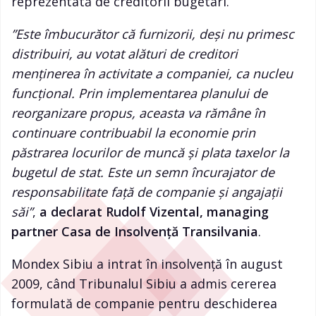
reprezentată de creditorii bugetari.
”Este îmbucurător că furnizorii, deși nu primesc
distribuiri, au votat alături de creditori
menținerea în activitate a companiei, ca nucleu
funcțional. Prin implementarea planului de
reorganizare propus, aceasta va rămâne în
continuare contribuabil la economie prin
păstrarea locurilor de muncă și plata taxelor la
bugetul de stat. Este un semn încurajator de
responsabilitate față de companie și angajații
săi”
,
a declarat Rudolf Vizental, managing
partner Casa de Insolvență Transilvania
.
Mondex Sibiu a intrat în insolvență în august
2009, când Tribunalul Sibiu a admis cererea
formulată de companie pentru deschiderea