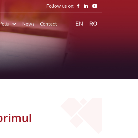
Follow us on:
ENGLISH
RO
foliu
News
Contact
Main
navigation
primul