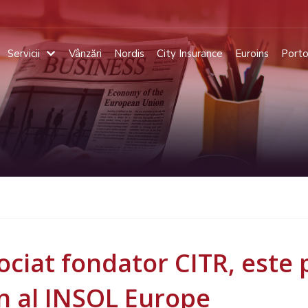
Servicii
Vânzări
Nordis
City Insurance
Euroins
Porto
ociat fondator CITR, este 
n al INSOL Europe