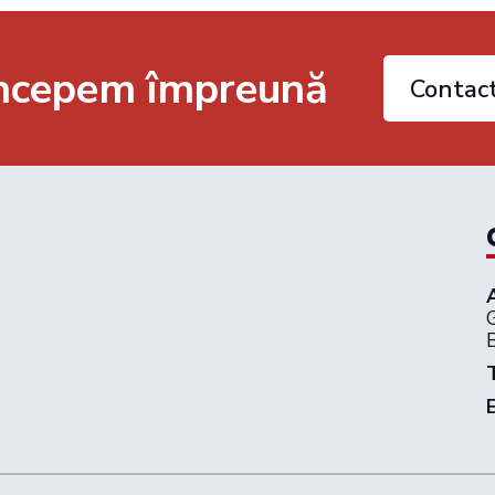
începem împreună
Contac
G