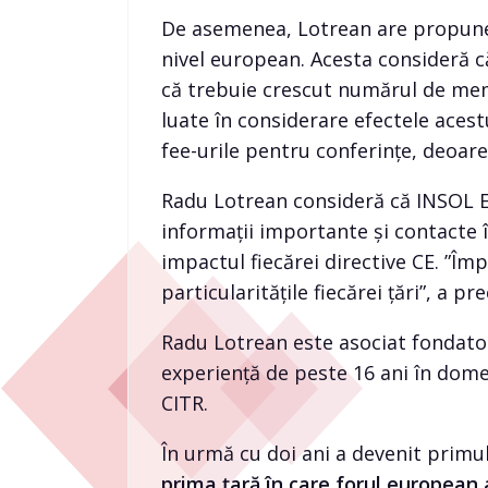
De asemenea, Lotrean are propuneri 
nivel european. Acesta consideră c
că trebuie crescut numărul de mem
luate în considerare efectele acestu
fee-urile pentru conferințe, deoare
Radu Lotrean consideră că INSOL E
informații importante și contacte 
impactul fiecărei directive CE. ”Î
particularitățile fiecărei țări”, a pr
Radu Lotrean este asociat fondator 
experiență de peste 16 ani în dome
CITR.
În urmă cu doi ani a devenit prim
prima țară în care forul european a