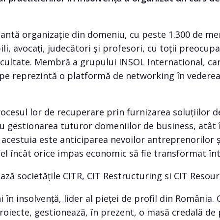
ntă organizație din domeniu, cu peste 1.300 de memb
li, avocați, judecători și profesori, cu toții preocup
ificultate. Membră a grupului INSOL International, c
ope reprezintă o platformă de networking în vederea u
ocesul lor de recuperare prin furnizarea soluțiilor d
ru gestionarea tuturor domeniilor de business, atât î
a acestuia este anticiparea nevoilor antreprenorilor 
tfel încât orice impas economic să fie transformat î
ază societățile CITR, CIT Restructuring si CIT Resour
 în insolvență, lider al pieței de profil din România.
roiecte, gestionează, în prezent, o masă credală de 