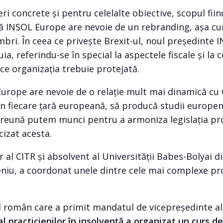
concrete și pentru celelalte obiective, scopul fiind
ă INSOL Europe are nevoie de un rebranding, așa cum 
bri. În ceea ce privește Brexit-ul, noul președinte
ia, referindu-se în special la aspectele fiscale și la 
ce organizația trebuie protejată.
urope are nevoie de o relație mult mai dinamică cu
în fiecare țară europeană, să producă studii europen
mpreună putem munci pentru a armoniza legislația pr
ecizat acesta.
al CITR și absolvent al Universității Babes-Bolyai di
niu, a coordonat unele dintre cele mai complexe pro
ul român care a primit mandatul de vicepreședinte a
l practicienilor în insolvență a organizat un curs de