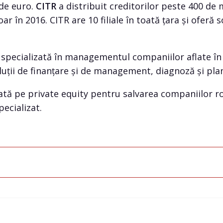
de euro.
CITR
a distribuit creditorilor peste 400 de m
r în 2016. CITR are 10 filiale în toată țara și oferă s
specializată în managementul companiilor aflate în d
oluții de finanțare și de management, diagnoză și plan
ă pe private equity pentru salvarea companiilor rom
pecializat.