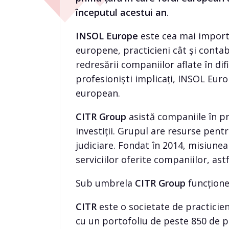
începutul acestui an
.
INSOL Europe
este cea mai importa
europene, practicieni cât și contabi
redresării companiilor aflate în d
profesioniști implicați, INSOL Eur
european.
CITR Group
asistă companiile în pr
investiții. Grupul are resurse pent
judiciare. Fondat în 2014, misiune
serviciilor oferite companiilor, as
Sub umbrela
CITR Group
funcțione
CITR
este o societate de practicieni
cu un portofoliu de peste 850 de p