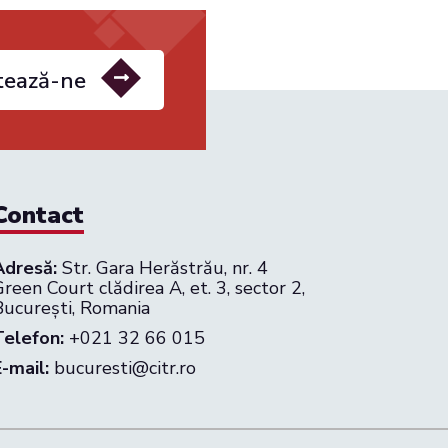
tează-ne
Contact
Adresă:
Str. Gara Herăstrău, nr. 4
reen Court clădirea A, et. 3, sector 2,
București, Romania
Telefon:
+021 32 66 015
E-mail:
bucuresti@citr.ro