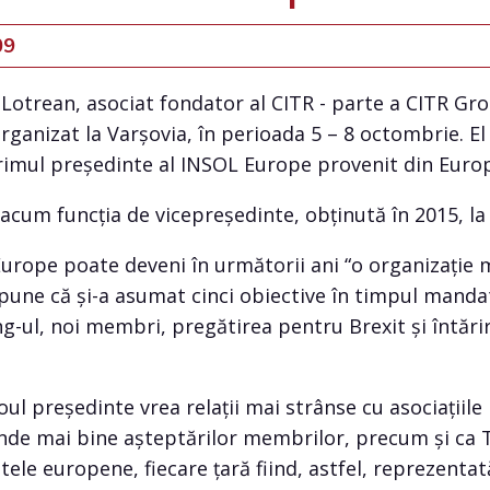
09
Lotrean, asociat fondator al CITR - parte a CITR Gro
ganizat la Varșovia, în perioada 5 – 8 octombrie. E
 primul președinte al INSOL Europe provenit din Europ
acum funcția de vicepreședinte, obținută în 2015, la 
urope poate deveni în următorii ani “o organizație 
spune că și-a asumat cinci obiective în timpul manda
-ul, noi membri, pregătirea pentru Brexit și întări
ul președinte vrea relații mai strânse cu asociațiil
unde mai bine așteptărilor membrilor, precum și ca
tele europene, fiecare țară fiind, astfel, reprezentat