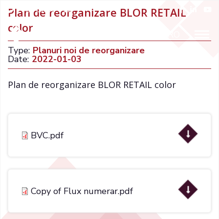
+021 32 66 015
Plan de reorganizare BLOR RETAIL
color
ENGLISH
RO
Type:
Planuri noi de reorganizare
Date:
2022-01-03
Plan de reorganizare BLOR RETAIL color
BVC.pdf
Copy of Flux numerar.pdf